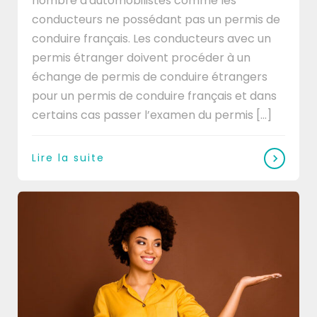
nombre d'automobilistes comme les
conducteurs ne possédant pas un permis de
conduire français. Les conducteurs avec un
permis étranger doivent procéder à un
échange de permis de conduire étrangers
pour un permis de conduire français et dans
certains cas passer l’examen du permis [...]
Lire la suite