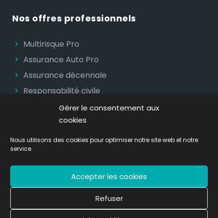
Nos offres professionnels
Multirisque Pro
Assurance Auto Pro
Assurance décennale
Responsabilité civile
Gérer le consentement aux
cookies
Nous utilisons des cookies pour optimiser notre site web et notre
service.
Assur’heure
© Tous droits réservés |
Mentions
légales|
Contactez-nous|
Politique des cookies
|
Accepter les cookies
Résilier votre contrat
Refuser